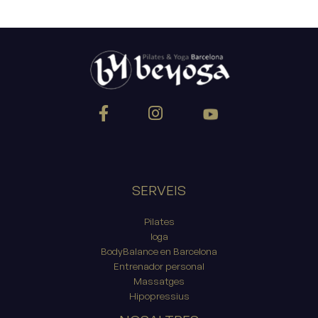
SERVEIS
Pilates
Ioga
BodyBalance en Barcelona
Entrenador personal
Massatges
Hipopressius