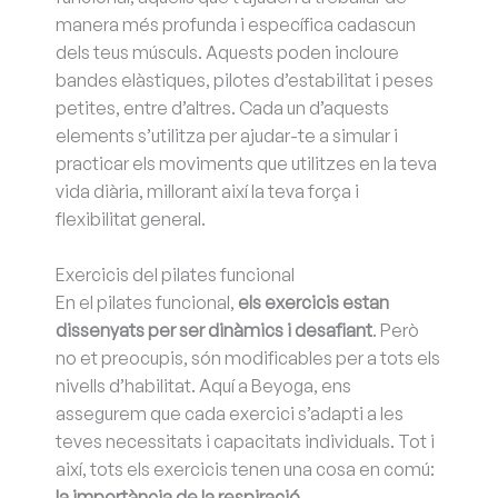
manera més profunda i específica cadascun
dels teus músculs. Aquests poden incloure
bandes elàstiques, pilotes d’estabilitat i peses
petites, entre d’altres. Cada un d’aquests
elements s’utilitza per ajudar-te a simular i
practicar els moviments que utilitzes en la teva
vida diària, millorant així la teva força i
flexibilitat general.
Exercicis del pilates funcional
En el pilates funcional,
els exercicis estan
dissenyats per ser dinàmics i desafiant
. Però
no et preocupis, són modificables per a tots els
nivells d’habilitat. Aquí a Beyoga, ens
assegurem que cada exercici s’adapti a les
teves necessitats i capacitats individuals. Tot i
així, tots els exercicis tenen una cosa en comú:
la importància de la respiració
.