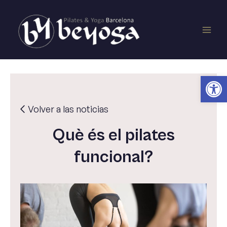
Vés
Main
al
contingut
Men
Obr
Volver a las noticias
Què és el pilates
funcional?