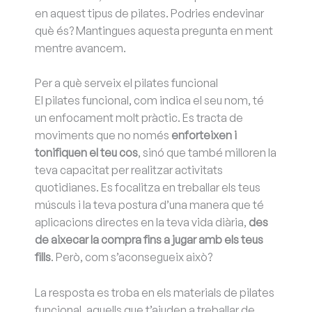
en aquest tipus de pilates. Podries endevinar
què és? Mantingues aquesta pregunta en ment
mentre avancem.
Per a què serveix el pilates funcional
El pilates funcional, com indica el seu nom, té
un enfocament molt pràctic. Es tracta de
moviments que no només
enforteixen i
tonifiquen el teu cos
, sinó que també milloren la
teva capacitat per realitzar activitats
quotidianes. Es focalitza en treballar els teus
músculs i la teva postura d’una manera que té
aplicacions directes en la teva vida diària,
des
de aixecar la compra fins a jugar amb els teus
fills
. Però, com s’aconsegueix això?
La resposta es troba en els materials de pilates
funcional, aquells que t’ajuden a treballar de