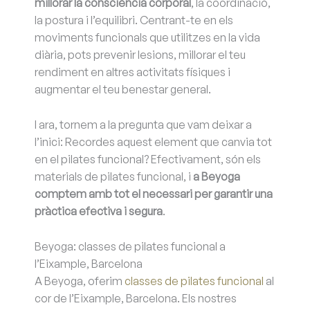
millorar la consciència corporal
, la coordinació,
la postura i l’equilibri. Centrant-te en els
moviments funcionals que utilitzes en la vida
diària, pots prevenir lesions, millorar el teu
rendiment en altres activitats físiques i
augmentar el teu benestar general.
I ara, tornem a la pregunta que vam deixar a
l’inici: Recordes aquest element que canvia tot
en el pilates funcional? Efectivament, són els
materials de pilates funcional, i
a Beyoga
comptem amb tot el necessari per garantir una
pràctica efectiva i segura
.
Beyoga: classes de pilates funcional a
l’Eixample, Barcelona
A Beyoga, oferim
classes de pilates funcional
al
cor de l’Eixample, Barcelona. Els nostres