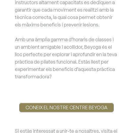
instructors altament capacitats es dediquen a
garantir que cada moviment es realitzi amb la
tècnica correcta, la qual cosa permet obtenir
els màxims beneficis i prevenir lesions.
Amb una àmplia gamma d’horaris de classes i
un ambient amigable i acollidor, Beyoga és el
lloc perfecte per explorar i aprofundir en la teva
pràctica de pilates funcional. Estàs llest per
experimentar els beneficis d’aquesta pràctica
transformadora?
CONEIX EL NOSTRE CENTRE BEYOGA
Si estàs interessat a unir-te a nosaltres, visita el