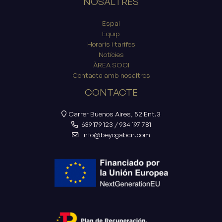
NOSALTRES
Espai
Equip
Horaris i tarifes
Notícies
ÀREA SOCI
Contacta amb nosaltres
CONTACTE
Carrer Buenos Aires, 52 Ent.3
639 179 123
/
934 197 781
info@beyogabcn.com