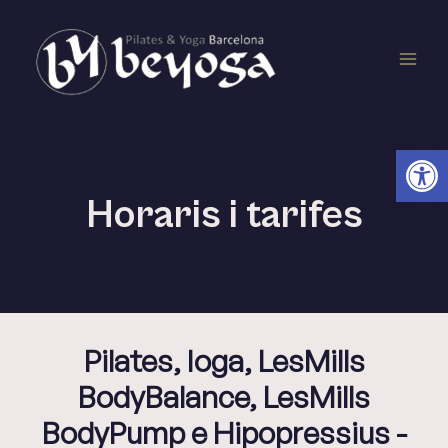
Vés
Main
al
contingut
Men
Obr
Horaris i tarifes
Pilates, Ioga, LesMills
BodyBalance, LesMills
BodyPump e Hipopressius -