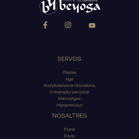
SERVEIS
Pilates
Ioga
BodyBalance en Barcelona
Entrenador personal
Massatges
Hipopressius
NOSALTRES
Espai
Equip