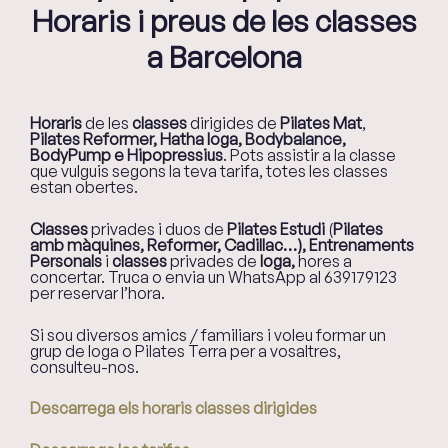
Horaris i preus de les classes
a Barcelona
Horaris
de les
classes
dirigides de
Pilates Mat
,
Pilates Reformer, Hatha Ioga, Bodybalance,
BodyPump e Hipopressius
. Pots assistir a la classe
que vulguis segons la teva tarifa, totes les classes
estan obertes.
Classes
privades i duos de
Pilates Estudi
(
Pilates
amb màquines, Reformer, Cadillac…), Entrenaments
Personals
i
classes
privades de
Ioga,
hores a
concertar. Truca o envia un WhatsApp al 639179123
per reservar l’hora.
Si sou diversos amics / familiars i voleu formar un
grup de Ioga o Pilates Terra per a vosaltres,
consulteu-nos.
Descarrega els horaris classes dirigides