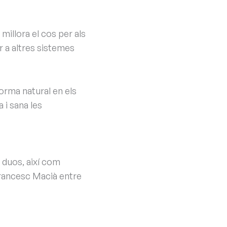
millora el cos per als
r a altres sistemes
 forma natural en els
 i sana les
 duos, així com
Francesc Macià entre