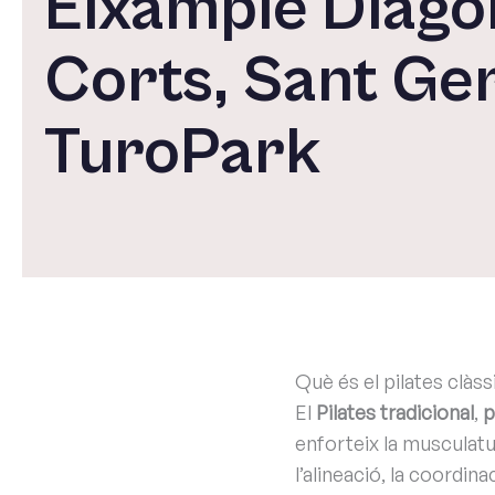
Eixample Diago
Corts, Sant Ger
TuroPark
Què és el pilates clàss
El
Pilates tradicional
,
p
enforteix la musculatur
l’alineació, la coordin