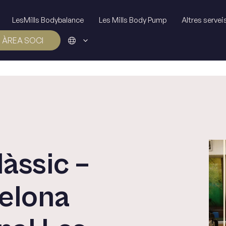
LesMills Bodybalance
Les Mills Body Pump
Altres servei
ÀREA SOCI
làssic –
celona