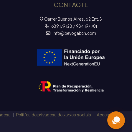
CONTACTE
Carrer Buenos Aires, 52 Ent.3
639 179 123
/
934 197 781
info@beyogabcn.com
vadesa
Política de privadesa de xarxes socials
Accessibilitat