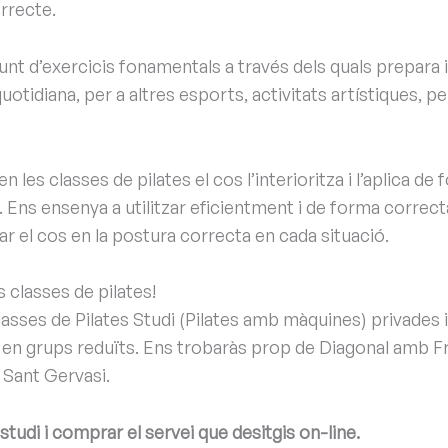
rrecte.
nt d’exercicis fonamentals a través dels quals prepara i 
otidiana, per a altres esports, activitats artístiques, pe
n les classes de pilates el cos l’interioritza i l’aplica de
Ens ensenya a utilitzar eficientment i de forma correcta
car el cos en la postura correcta en cada situació.
s classes de pilates!
sses de Pilates Studi (Pilates amb màquines) privades i
s en grups reduïts. Ens trobaràs prop de Diagonal amb 
 Sant Gervasi.
estudi i comprar el servei que desitgis on-line.