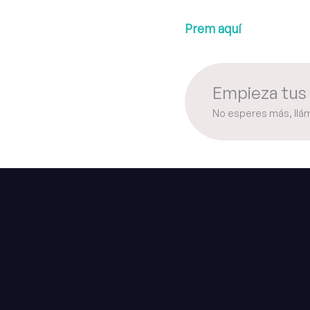
Prem aquí
Empieza tus 
No esperes más, llá