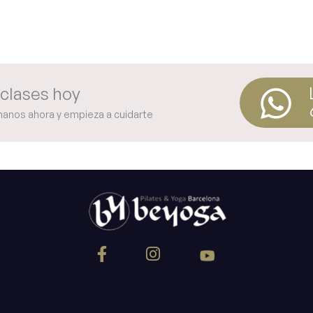
clases hoy
manos ahora y empieza a cuidarte