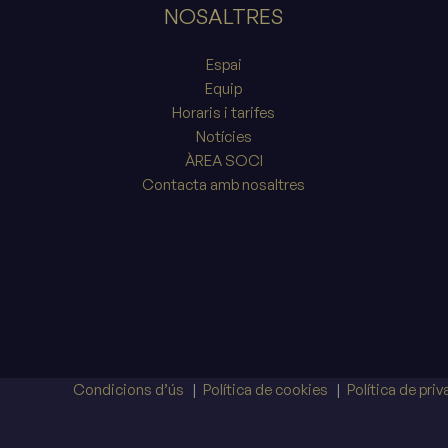
NOSALTRES
Espai
Equip
Horaris i tarifes
Notícies
ÀREA SOCI
Contacta amb nosaltres
Condicions d’ús
Política de cookies
Política de pri