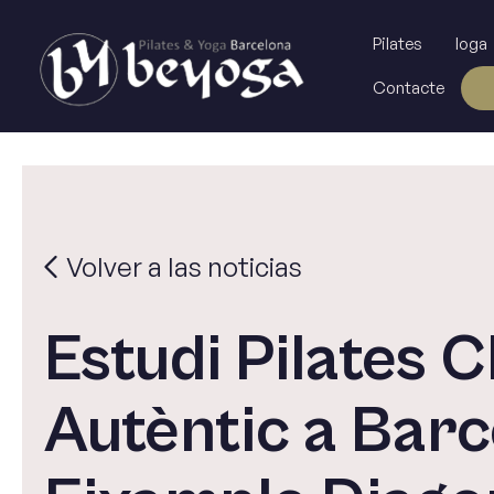
Vés
al
Pilates
Ioga
contingut
Contacte
Volver a las noticias
Estudi Pilates C
Autèntic a Bar