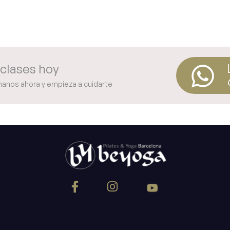
clases hoy
manos ahora y empieza a cuidarte