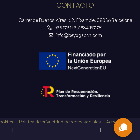
CONTACTO
Carrer de Buenos Aires, 52, Eixample, 08036 Barcelona
639 179 123
/
934 197 781
info@beyogabcn.com
cookies
Política de privacidad de redes sociales
Accesibilida
d