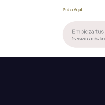
Pulsa Aquí
Empieza tus 
No esperes más, llá