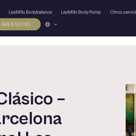
LesMills Bodybalance
LesMills Body Pump
Otros servic
ÁREA SOCIO
Clásico –
arcelona