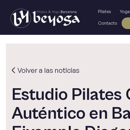
Ir
al
Pilates
Yoga
contenido
Contacto
Volver a las noticias
Estudio Pilates 
Auténtico en B