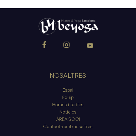
NOSALTRES
Espai
Equip
Horaris i tarifes
Notícies
ÀREA SOCI
Contacta amb nosaltres