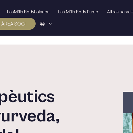
LesMills Bodybalance
Les Mills Body Pump
Altres servei
ÀREA SOCI
pèutics
yurveda,