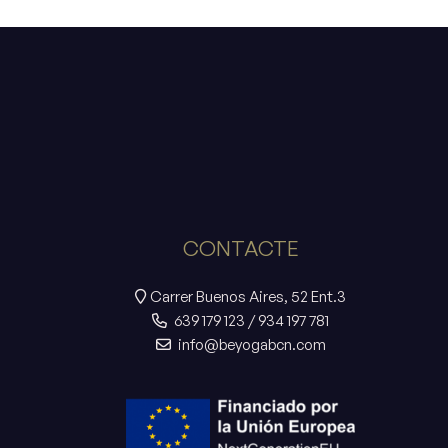
CONTACTE
Carrer Buenos Aires, 52 Ent.3
639 179 123
/
934 197 781
info@beyogabcn.com