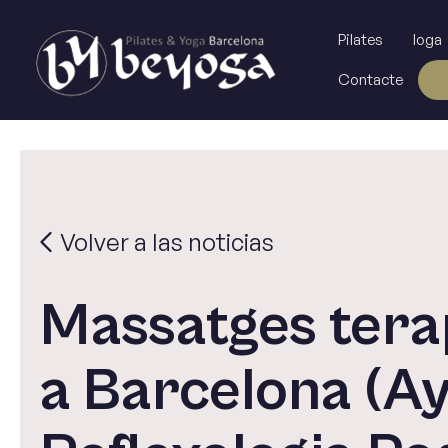
Vés
al
Pilates
Ioga
contingut
Contacte
Volver a las noticias
Massatges tera
a Barcelona (A