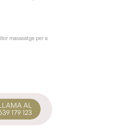
illor masasatge per a
LLAMA AL
639 179 123