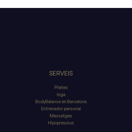
SERVEIS
Pilates
Ioga
BodyBalance en Barcelona
Entrenador personal
Massatges
Hipopressius