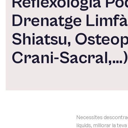
Reflexologia Po
Drenatge Limfàt
Shiatsu, Osteop
Crani-Sacral,…
Necessites descontract
líquids, millorar la tev