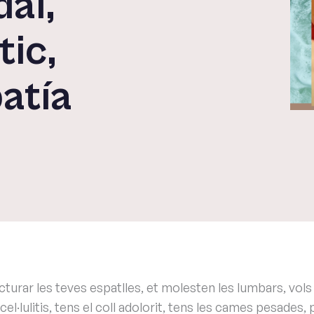
dal,
ic,
atía
)
urar les teves espatlles, et molesten les lumbars, vols 
a cel·lulitis, tens el coll adolorit, tens les cames pesades