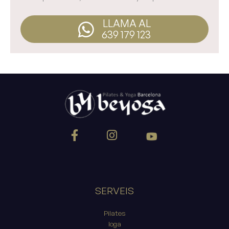
LLAMA AL
639 179 123
SERVEIS
Pilates
Ioga