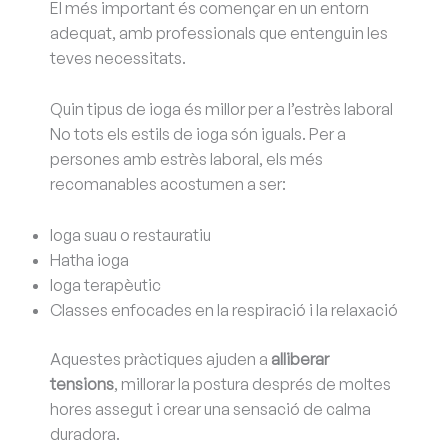
El més important és començar en un entorn
adequat, amb professionals que entenguin les
teves necessitats.
Quin tipus de ioga és millor per a l’estrès laboral
No tots els estils de ioga són iguals. Per a
persones amb estrès laboral, els més
recomanables acostumen a ser:
Ioga suau o restauratiu
Hatha ioga
Ioga terapèutic
Classes enfocades en la respiració i la relaxació
Aquestes pràctiques ajuden a
alliberar
tensions
, millorar la postura després de moltes
hores assegut i crear una sensació de calma
duradora.