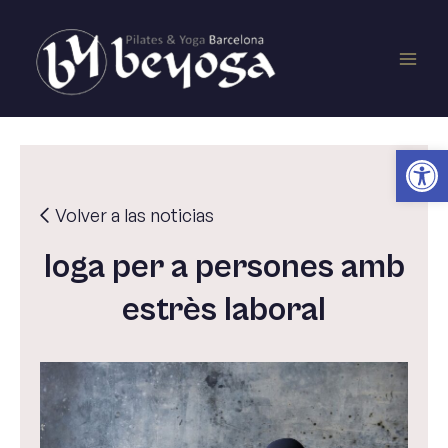
Vés
Main
al
contingut
Men
Obr
Volver a las noticias
Ioga per a persones amb
estrès laboral