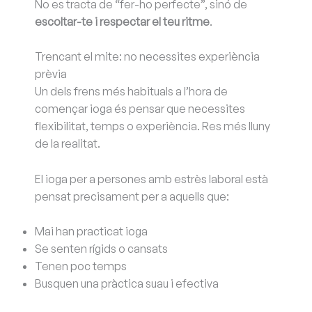
No es tracta de “fer-ho perfecte”, sinó de
escoltar-te i respectar el teu ritme
.
Trencant el mite: no necessites experiència
prèvia
Un dels frens més habituals a l’hora de
començar ioga és pensar que necessites
flexibilitat, temps o experiència. Res més lluny
de la realitat.
El ioga per a persones amb estrès laboral està
pensat precisament per a aquells que:
Mai han practicat ioga
Se senten rígids o cansats
Tenen poc temps
Busquen una pràctica suau i efectiva