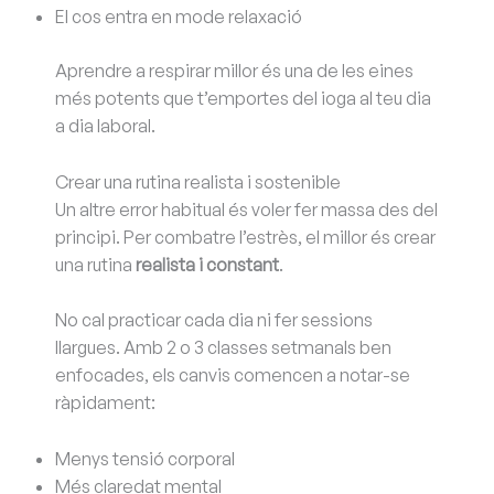
El cos entra en mode relaxació
Aprendre a respirar millor és una de les eines
més potents que t’emportes del ioga al teu dia
a dia laboral.
Crear una rutina realista i sostenible
Un altre error habitual és voler fer massa des del
principi. Per combatre l’estrès, el millor és crear
una rutina
realista i constant
.
No cal practicar cada dia ni fer sessions
llargues. Amb 2 o 3 classes setmanals ben
enfocades, els canvis comencen a notar-se
ràpidament:
Menys tensió corporal
Més claredat mental