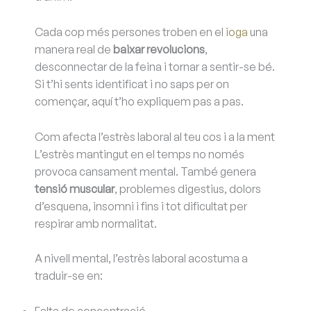
Cada cop més persones troben en el
ioga
una
manera real de
baixar revolucions
,
desconnectar de la feina i tornar a sentir-se bé.
Si t’hi sents identificat i no saps per on
començar, aquí t’ho expliquem pas a pas.
Com afecta l’estrès laboral al teu cos i a la ment
L’estrès mantingut en el temps no només
provoca cansament mental. També genera
tensió muscular
, problemes digestius, dolors
d’esquena, insomni i fins i tot dificultat per
respirar amb normalitat.
A nivell mental, l’estrès laboral acostuma a
traduir-se en:
Falta de concentració