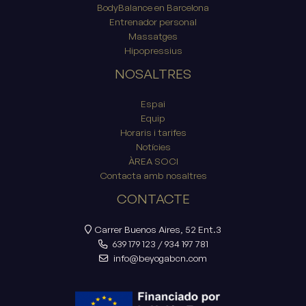
BodyBalance en Barcelona
Entrenador personal
Massatges
Hipopressius
NOSALTRES
Espai
Equip
Horaris i tarifes
Notícies
ÀREA SOCI
Contacta amb nosaltres
CONTACTE
Carrer Buenos Aires, 52 Ent.3
639 179 123
/
934 197 781
info@beyogabcn.com