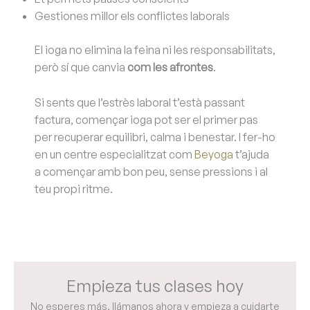
Gestiones millor els conflictes laborals
El ioga no elimina la feina ni les responsabilitats,
però sí que canvia
com les afrontes
.
Si sents que l’estrès laboral t’està passant
factura, començar ioga pot ser el primer pas
per recuperar equilibri, calma i benestar. I fer-ho
en un centre especialitzat com
Beyoga
t’ajuda
a començar amb bon peu, sense pressions i al
teu propi ritme.
Empieza tus clases hoy
No esperes más, llámanos ahora y empieza a cuidarte