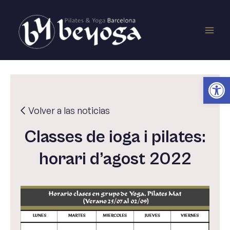
Vés
Main
al
contingut
Men
Obr
Volver a las noticias
Classes de ioga i pilates:
horari d’agost 2022