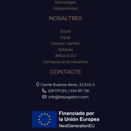
Massatges
Hipopressius
NOSALTRES
Espai
Equip
Horaris i tarifes
Notícies
ÀREA SOCI
Contacta amb nosaltres
CONTACTE
Carrer Buenos Aires, 52 Ent.3
639 179 123
/
934 197 781
info@beyogabcn.com