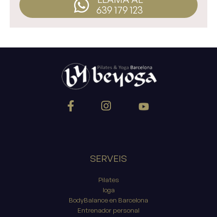
639 179 123
SERVEIS
Pilates
Ioga
BodyBalance en Barcelona
Entrenador personal