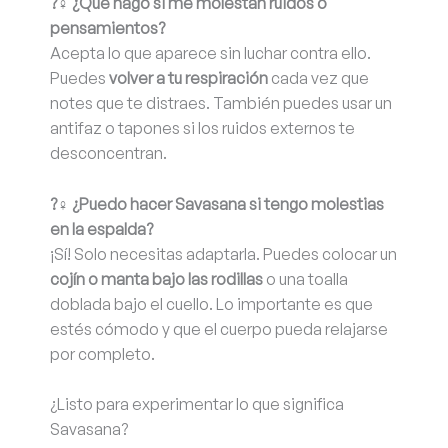
?‍♀️ ¿Qué hago si me molestan ruidos o
pensamientos?
Acepta lo que aparece sin luchar contra ello.
Puedes
volver a tu respiración
cada vez que
notes que te distraes. También puedes usar un
antifaz o tapones si los ruidos externos te
desconcentran.
?‍♀️ ¿Puedo hacer Savasana si tengo molestias
en la espalda?
¡Sí! Solo necesitas adaptarla. Puedes colocar un
cojín o manta bajo las rodillas
o una toalla
doblada bajo el cuello. Lo importante es que
estés cómodo y que el cuerpo pueda relajarse
por completo.
¿Listo para experimentar lo que significa
Savasana?