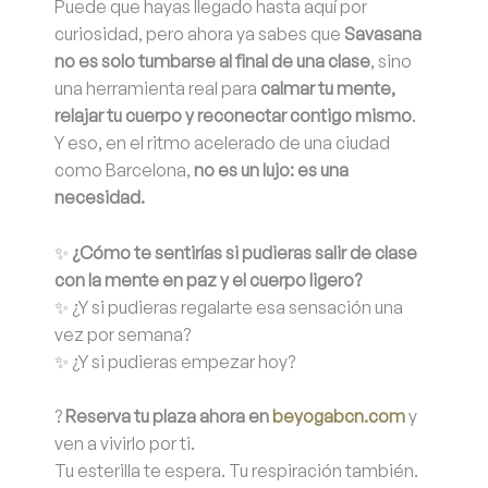
Puede que hayas llegado hasta aquí por
curiosidad, pero ahora ya sabes que
Savasana
no es solo tumbarse al final de una clase
, sino
una herramienta real para
calmar tu mente,
relajar tu cuerpo y reconectar contigo mismo
.
Y eso, en el ritmo acelerado de una ciudad
como Barcelona,
no es un lujo: es una
necesidad.
✨
¿Cómo te sentirías si pudieras salir de clase
con la mente en paz y el cuerpo ligero?
✨ ¿Y si pudieras regalarte esa sensación una
vez por semana?
✨ ¿Y si pudieras empezar hoy?
?
Reserva tu plaza ahora en
beyogabcn.com
y
ven a vivirlo por ti.
Tu esterilla te espera. Tu respiración también.