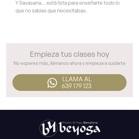
Y Savasana… está lista para enseñarte todo lo
que no sabías que necesitabas.
Empieza tus clases hoy
No esperes más, llámanos ahora y empieza a cuidarte
LLAMA AL
639 179 123