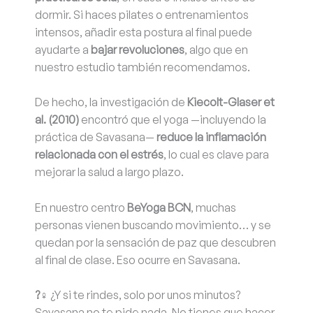
dormir. Si haces pilates o entrenamientos
intensos, añadir esta postura al final puede
ayudarte a
bajar revoluciones
, algo que en
nuestro estudio también recomendamos.
De hecho, la investigación de
Kiecolt-Glaser et
al. (2010)
encontró que el yoga —incluyendo la
práctica de Savasana—
reduce la inflamación
relacionada con el estrés
, lo cual es clave para
mejorar la salud a largo plazo.
En nuestro centro
BeYoga BCN
, muchas
personas vienen buscando movimiento… y se
quedan por la sensación de paz que descubren
al final de clase. Eso ocurre en Savasana.
?‍♀️
¿Y si te rindes, solo por unos minutos?
Savasana no te pide nada. No tienes que hacer,