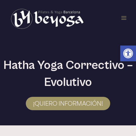
Ir
Main
al
contenido
Men
Ab
Hatha Yoga Correctivo –
Evolutivo
¡QUIERO INFORMACIÓN!