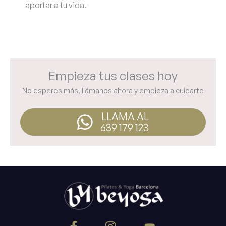
aportar a tu vida.
Empieza tus clases hoy
No esperes más, llámanos ahora y empieza a cuidarte
LLAMA AL
639 179 123