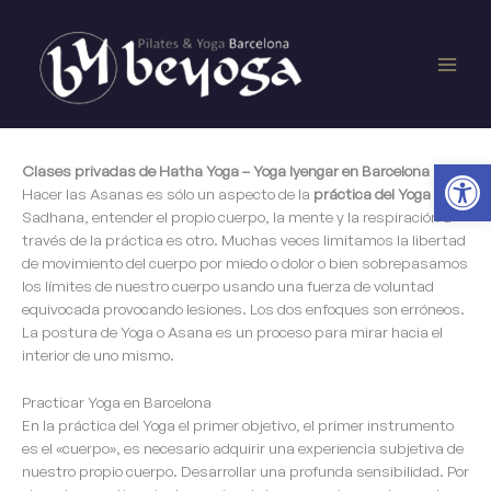
Ir
Main
al
contenido
Men
Ab
Clases privadas de Hatha Yoga – Yoga Iyengar en Barcelona
Hacer las Asanas es sólo un aspecto de la
práctica del Yoga
o
Sadhana, entender el propio cuerpo, la mente y la respiración a
través de la práctica es otro. Muchas veces limitamos la libertad
de movimiento del cuerpo por miedo o dolor o bien sobrepasamos
los límites de nuestro cuerpo usando una fuerza de voluntad
equivocada provocando lesiones. Los dos enfoques son erróneos.
La postura de Yoga o Asana es un proceso para mirar hacia el
interior de uno mismo.
Practicar Yoga en Barcelona
En la práctica del Yoga el primer objetivo, el primer instrumento
es el «cuerpo», es necesario adquirir una experiencia subjetiva de
nuestro propio cuerpo. Desarrollar una profunda sensibilidad. Por