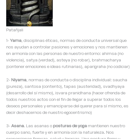
Patañjali
1-
Yama
, disciplinas éticas, normas de conducta universal que
nos ayudan a controlar pasiones y emociones y nos mantienen
en armonía con las personas de nuestro entorno: ahimsa (no
violencia), satya (verdad), asteya (no robar), brahmacharya
(contener emociones e ideas rutinarias), aparigraha (no codiciar)
2-
Niyama
, normas de conducta o disciplina individual: saucha
(pureza), santosa (contento), tapas (austeridad), svadhyaya
(desarrollo del sí mismo), isvara pranidhana (hacer ofrenda de
todos nuestros actos con el fin de llegar a superar todos los
deseos personales y emanciparse del querer para sí mismo, es
decir deshacernos de nuestro egocentrismo)
3-
Asana
. Las asanas o
posturas de yoga
mantienen nuestro
cuerpo sano, fuerte y en armonía con la naturaleza. Nos
proporcionan firmeza, salud y ligereza. Una postura firme y