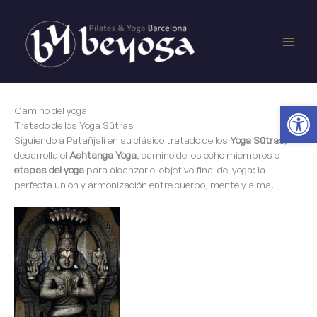
Ir
Main
al
contenido
Men
Ab
Camino del yoga
Tratado de los Yoga Sûtras
Siguiendo a Patañjali en su clásico tratado de los
Yoga Sûtras
,
desarrolla el
Ashtanga Yoga
, camino de los ocho miembros o
etapas del yoga
para alcanzar el objetivo final del yoga: la
perfecta unión y armonización entre cuerpo, mente y alma.