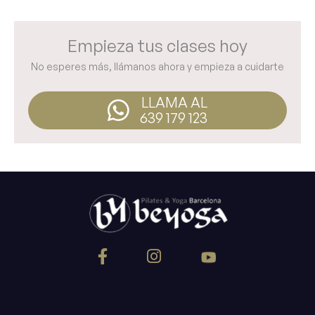
Empieza tus clases hoy
No esperes más, llámanos ahora y empieza a cuidarte
LLAMA AL
639 179 123