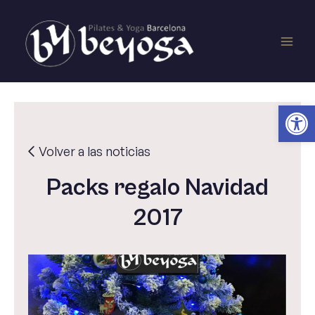
Ir
Main
al
contenido
Men
Ab
Volver a las noticias
Packs regalo Navidad
2017