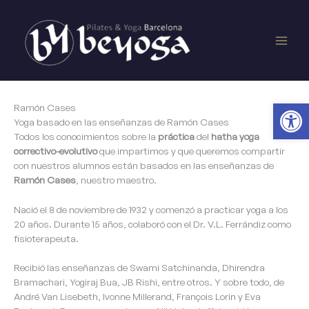
Ir
Main
al
contenido
Men
Ab
Ramón Cases
Yoga basado en las enseñanzas de Ramón Cases
Todos los conocimientos sobre la
práctica
del
hatha yoga
correctivo-evolutivo
que impartimos y que queremos compartir
con nuestros alumnos están basados en las enseñanzas de
Ramón Cases
, nuestro maestro.
Nació el 8 de noviembre de 1932 y comenzó a practicar yoga a los
20 años. Durante 15 años, colaboró con el Dr. V.L. Ferrándiz como
fisioterapeuta.
Recibió las enseñanzas de Swami Satchinanda, Dhirendra
Bramachari, Yogiraj Bua, JB Rishi, entre otros. Y sobre todo, de
André Van Lisebeth, Ivonne Millerand, François Lorin y Eva