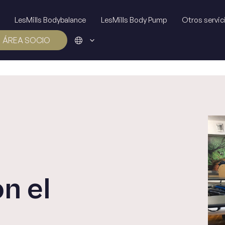
LesMills Bodybalance
LesMills Body Pump
Otros servic
ÁREA SOCIO
n el