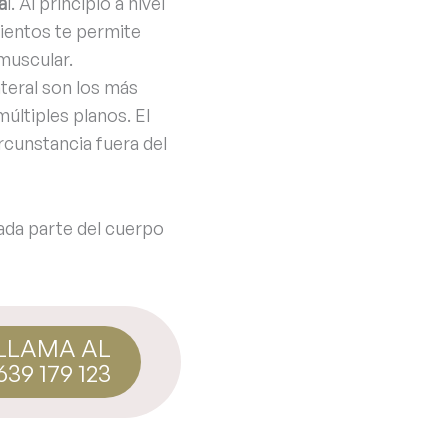
a
l. Al principio a nivel
mientos te permite
muscular.
ateral son los más
últiples planos. El
ircunstancia fuera del
ada parte del cuerpo
LLAMA AL
639 179 123