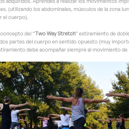
s adquiridos. Aprendes a realizar los movimientos impl
s. (utilizando los abdominales, músculos de la zona lu
r el cuerpo).
 concepto del “
Two Way Stretch
” estiramiento de dobl
 dos partes del cuerpo en sentido opuesto (muy importan
stiramiento debe acompañar siempre al movimiento de r