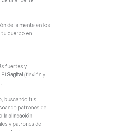
s de una fuerte
ión de la mente en los
r tu cuerpo en
ás fuertes y
: El
Sagital
(flexión y
.
ano, buscando tus
uscando patrones de
 la alineación
ales y patrones de