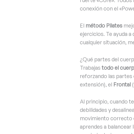
fuerte «Core». Todos 
conexión con el «Powe
El
método Pilates
mejo
ejercicios. Te ayuda a
cualquier situación, m
¿Qué partes del cuerp
Trabajas
todo el cuer
reforzando las partes
extensión), el
Frontal
(
Al principio, cuando te
debilidades y desalin
movimiento correcto qu
aprendes a balancear l