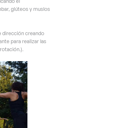
icando el
mbar, glúteos y muslos
e dirección creando
te para realizar las
otación.).