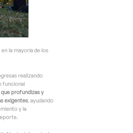
ás en la mayoría de los
ogresas realizando
o funcional
 que profundizas y
ás exigentes
, ayudando
imiento y la
deporte.