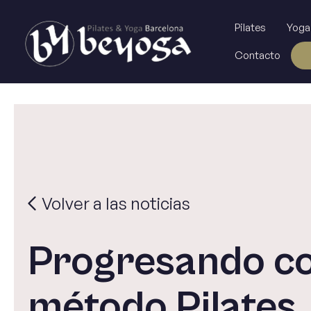
Ir
al
Pilates
Yoga
contenido
Contacto
Volver a las noticias
Progresando co
método Pilates