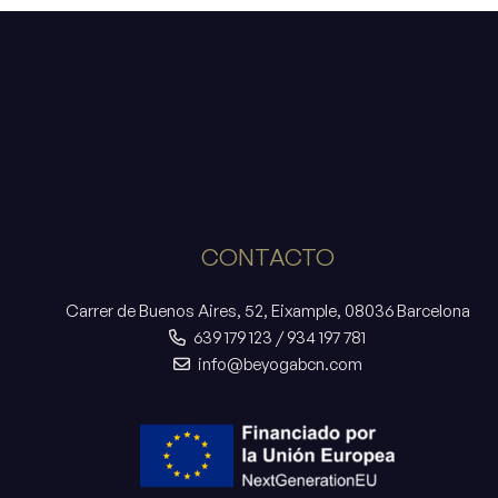
CONTACTO
Carrer de Buenos Aires, 52, Eixample, 08036 Barcelona
639 179 123
/
934 197 781
info@beyogabcn.com