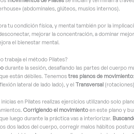
los
movimientos de Pilates
se inician y terminan a travé
rhouse» (abdominales, glúteos, muslos internos).
ra tu condición física, y mental también por la implicac
 desconectar, mejorar la concentración, a dominar mejo
ejora el bienestar mental.
o trabaja el método Pilates?
po
durante la sesión, desafiando las partes del cuerpo m
 que están débiles. Tenemos
tres planos de movimiento
flexión lateral de lado lado), y el
Transversal
(rotaciones)
 inicias en Pilates realizas ejercicios utilizando solo pl
eamientos.
Corrigiendo el movimiento
en este plano y b
e luego durante la práctica vas a interiorizar.
Buscando
os dos lados del cuerpo, corregir malos hábitos postur